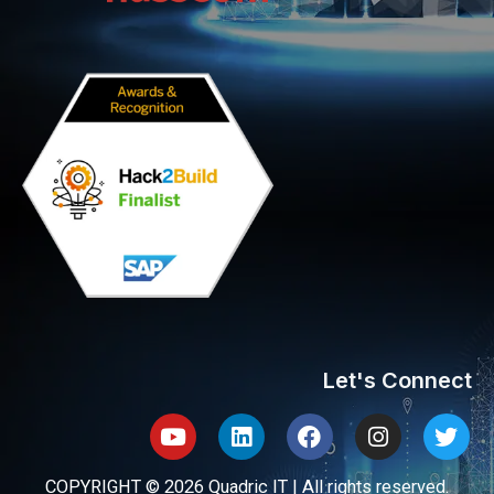
Let's Connect
Youtube
Linkedin
Facebook
Instagram
Twit
COPYRIGHT © 2026 Quadric IT | All rights reserved.