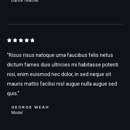
Dance Teacher
4





.
"Risus risus natoque urna faucibus felis netus
8
dictum fames duis ultricies mi habitasse potenti
/
nisi, enim euismod nec dolor, in sed neque sit
5
mauris mattis facilisi nisl augue nulla augue sed
quis."
GEORGE WEAH
Model