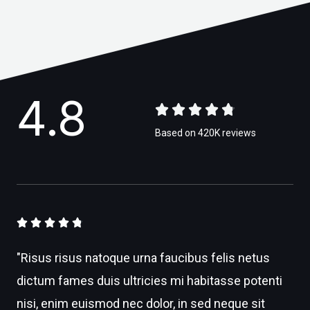
4.8





4
Based on 420K reviews
.
8
/
5
4





.
"Risus risus natoque urna faucibus felis netus
8
dictum fames duis ultricies mi habitasse potenti
/
nisi, enim euismod nec dolor, in sed neque sit
5