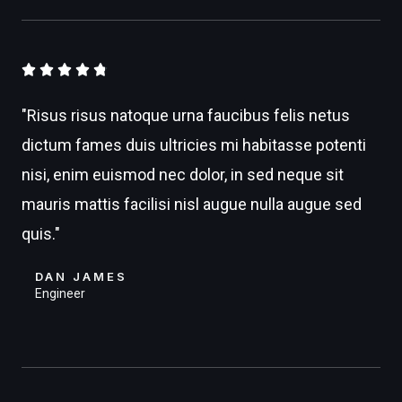
4





.
"Risus risus natoque urna faucibus felis netus
8
dictum fames duis ultricies mi habitasse potenti
/
nisi, enim euismod nec dolor, in sed neque sit
5
mauris mattis facilisi nisl augue nulla augue sed
quis."
DAN JAMES
Engineer