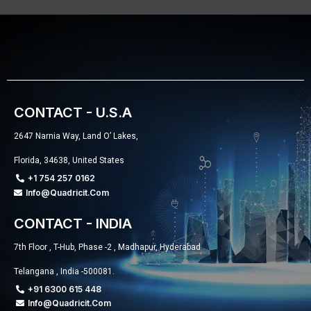
CONTACT - U.S.A
2647 Narnia Way, Land O’ Lakes,
Florida, 34638, United States
+1 754 257 0162
Info@quadricit.com
CONTACT - INDIA
7th Floor , T-Hub, Phase -2 , Madhapur, Hyderabad
Telangana , India -500081.
+91 6300 615 448
Info@quadricit.com