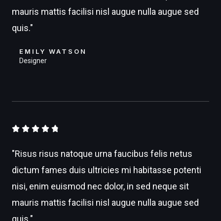
mauris mattis facilisi nisl augue nulla augue sed
quis."
EMILY WATSON
Designer
4





.
"Risus risus natoque urna faucibus felis netus
8
dictum fames duis ultricies mi habitasse potenti
/
nisi, enim euismod nec dolor, in sed neque sit
5
mauris mattis facilisi nisl augue nulla augue sed
quis."