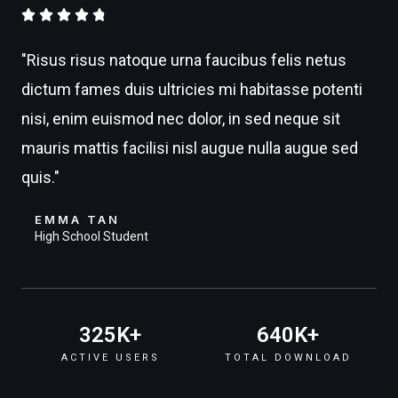
4





.
"Risus risus natoque urna faucibus felis netus
8
dictum fames duis ultricies mi habitasse potenti
/
nisi, enim euismod nec dolor, in sed neque sit
5
mauris mattis facilisi nisl augue nulla augue sed
quis."
EMMA TAN
High School Student
325
K+
640
K+
ACTIVE USERS
TOTAL DOWNLOAD