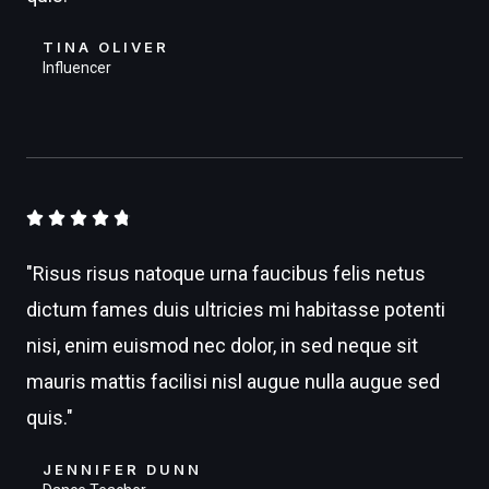
TINA OLIVER
Influencer
4





.
"Risus risus natoque urna faucibus felis netus
8
dictum fames duis ultricies mi habitasse potenti
/
nisi, enim euismod nec dolor, in sed neque sit
5
mauris mattis facilisi nisl augue nulla augue sed
quis."
JENNIFER DUNN